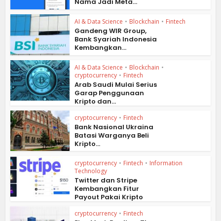
Nama Jadi Meta...
AI & Data Science
•
Blockchain
•
Fintech
Gandeng WIR Group,
Bank Syariah Indonesia
Kembangkan...
AI & Data Science
•
Blockchain
•
cryptocurrency
•
Fintech
Arab Saudi Mulai Serius
Garap Penggunaan
Kripto dan...
cryptocurrency
•
Fintech
Bank Nasional Ukraina
Batasi Warganya Beli
Kripto...
cryptocurrency
•
Fintech
•
Information
Technology
Twitter dan Stripe
Kembangkan Fitur
Payout Pakai Kripto
cryptocurrency
•
Fintech