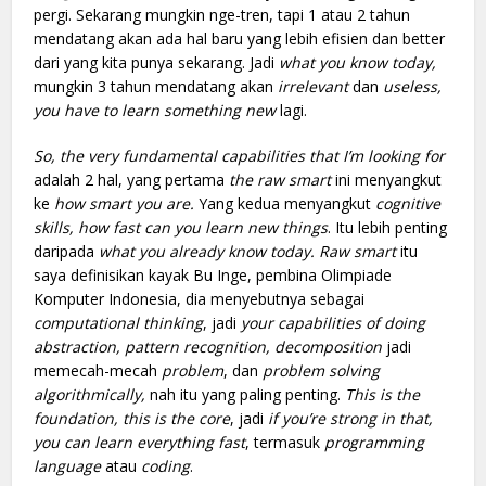
pergi. Sekarang mungkin nge-tren, tapi 1 atau 2 tahun
mendatang akan ada hal baru yang lebih efisien dan better
dari yang kita punya sekarang. Jadi
what you know today,
mungkin 3 tahun mendatang akan
irrelevant
dan
useless,
you have to learn something new
lagi.
So, the very fundamental capabilities that I’m looking for
adalah 2 hal, yang pertama
the raw smart
ini menyangkut
ke
how smart you are.
Yang kedua menyangkut
cognitive
skills, how fast can you learn new things
. Itu lebih penting
daripada
what you already know today. Raw smart
itu
saya definisikan kayak Bu Inge, pembina Olimpiade
Komputer Indonesia, dia menyebutnya sebagai
computational thinking
, jadi
your capabilities of doing
abstraction, pattern recognition, decomposition
jadi
memecah-mecah
problem
, dan
problem solving
algorithmically,
nah itu yang paling penting.
This is the
foundation, this is the core
, jadi
if you’re strong in that,
you can learn everything fast
, termasuk
programming
language
atau
coding
.