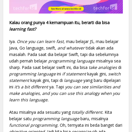
Kalau orang punya 4 kemampuan itu, berarti dia bisa
learning fast?
Iya.
Once you can learn fast,
mau belajar JS, mau belajar
Java, Go language, swift,
and whatever
tidak akan ada
masalah. Pada saat dia belajar Swift, tapi dia sebelumnya
udah pernah belajar
programming language
misalnya sea
sharp. Pada saat belajar swift ini, dia bisa
take analogies
di
programming
language
ini
if statement
kayak gini,
switch
statement
kayak gini, tapi di
language
yang baru dipelajari
ini
it’s a bit different
ya. Tapi
you can see similarities and
make analogies, and you can use this analogy when you
learn this language.
Atau misalnya ada sesuatu yang
totally different.
Kita
belajar satu
programming language
baru, misalnya
functional programming.
Oh, ternyata ini beda banget dari
objective oriented.
Jadi kita bisa
recognize
oh ada