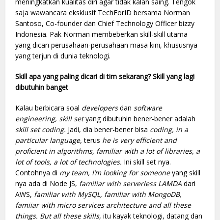
meningkatkan kualitas diri agar tidak kalah saing. Tengok
saja wawancara eksklusif TechForID bersama Norman
Santoso, Co-founder dan Chief Technology Officer bizzy
Indonesia. Pak Norman membeberkan skill-skill utama
yang dicari perusahaan-perusahaan masa kini, khususnya
yang terjun di dunia teknologi.
Skill apa yang paling dicari di tim sekarang? Skill yang lagi
dibutuhin banget
Kalau berbicara soal
developers
dan
software
engineering, skill set
yang dibutuhin bener-bener adalah
skill set coding.
Jadi, dia bener-bener bisa
coding, in a
particular language,
terus
he is very efficient and
proficient in algorithms, familiar with a lot of libraries,
a
lot of tools, a lot of technologies.
Ini skill set nya.
Contohnya di
my team, I’m looking for someone
yang skill
nya ada di Node JS,
familiar with serverless LAMDA
dari
AWS,
familiar with MySQL, familiar with MongoDB,
famiiar with micro services architecture and all these
things. But all these skills,
itu kayak teknologi, datang dan