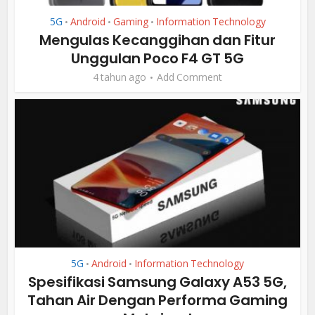
5G
Android
Gaming
Information Technology
•
•
•
Mengulas Kecanggihan dan Fitur
Unggulan Poco F4 GT 5G
4 tahun ago
Add Comment
5G
Android
Information Technology
•
•
Spesifikasi Samsung Galaxy A53 5G,
Tahan Air Dengan Performa Gaming