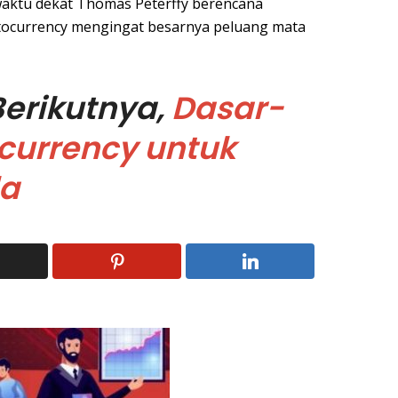
aktu dekat Thomas Peterffy berencana
tocurrency mengingat besarnya peluang mata
Berikutnya,
Dasar-
currency untuk
la