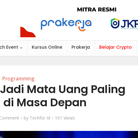
ch Event
Kursus Online
Prakerja
Belajar Crypto
Programming
 Jadi Mata Uang Paling
 di Masa Depan
 Comment
by
Techfor Id
101 Views