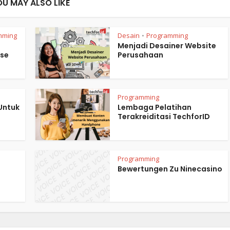
OU MAY ALSO LIKE
mming
Desain
Programming
•
Menjadi Desainer Website
ase
Perusahaan
Programming
Untuk
Lembaga Pelatihan
Terakreiditasi TechforID
Programming
Bewertungen Zu Ninecasino