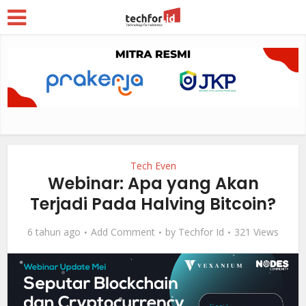
Tech Even
Webinar: Apa yang Akan
Terjadi Pada Halving Bitcoin?
6 tahun ago
Add Comment
by
Techfor Id
321 Views