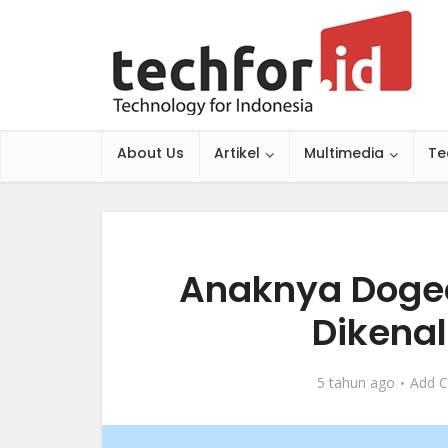
About Us
Artikel
Multimedia
Te
Anaknya Dogec
Dikena
5 tahun ago
Add 