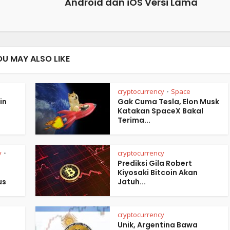
Android dan iOS Versi Lama
OU MAY ALSO LIKE
cryptocurrency
Space
•
in
Gak Cuma Tesla, Elon Musk
Katakan SpaceX Bakal
Terima...
y
cryptocurrency
•
Prediksi Gila Robert
Kiyosaki Bitcoin Akan
us
Jatuh...
cryptocurrency
Unik, Argentina Bawa