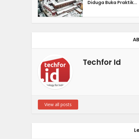
Diduga Buka Praktik...
AB
Techfor Id
View all posts
L