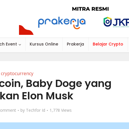
ch Event
Kursus Online
Prakerja
Belajar Crypto
cryptocurrency
oin, Baby Doge yang
lkan Elon Musk
Comment
by
Techfor Id
1,778 Views