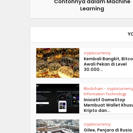
Contohnya dalam Machine
Learning
Y
cryptocurrency
Kembali Bangkit, Bitco
Awali Pekan di Level
30.000...
Blockchain
cryptocurrenc
•
Information Technology
Inisiatif GameStop
Membuat Wallet Khus
Kripto dan...
cryptocurrency
Gilee, Penjara di Rusia