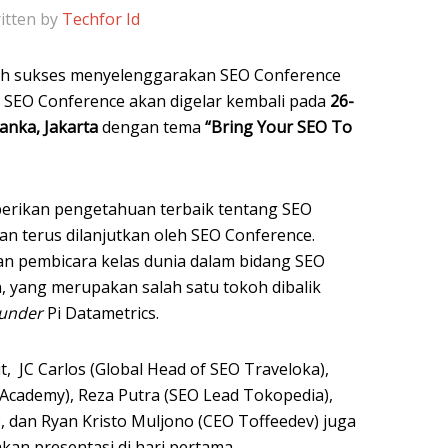
itten by
Techfor Id
ah sukses menyelenggarakan SEO Conference
, SEO Conference akan digelar kembali pada
26-
anka, Jakarta
dengan tema
“Bring Your SEO To
erikan pengetahuan terbaik tentang SEO
an terus dilanjutkan oleh SEO Conference.
an pembicara kelas dunia dalam bidang SEO
on, yang merupakan salah satu tokoh dibalik
ounder
Pi Datametrics.
t, JC Carlos (Global Head of SEO Traveloka),
 Academy), Reza Putra (SEO Lead Tokopedia),
dan Ryan Kristo Muljono (CEO Toffeedev) juga
an presentasi di hari pertama.