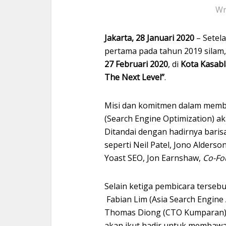
Wr
Jakarta, 28 Januari 2020
– Setel
pertama pada tahun 2019 silam
27 Februari 2020
, di
Kota Kasabl
The Next Level”
.
Misi dan komitmen dalam memb
(Search Engine Optimization) ak
Ditandai dengan hadirnya baris
seperti Neil Patel, Jono Alders
Yoast SEO, Jon Earnshaw,
Co-F
Selain ketiga pembicara tersebu
Fabian Lim (Asia Search Engine
Thomas Diong (CTO Kumparan), 
akan ikut hadir untuk membawak