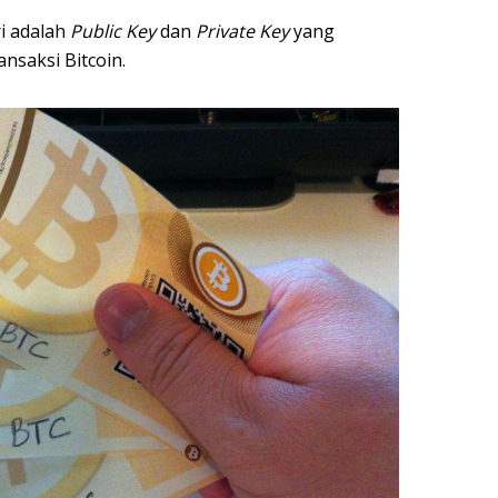
ri adalah
Public Key
dan
Private Key
yang
nsaksi Bitcoin.