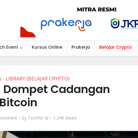
ch Event
Kursus Online
Prakerja
Belajar Crypto
y
LIBRARY (BELAJAR CRYPTO)
•
t: Dompet Cadangan
Bitcoin
Comment
by
Techfor Id
1,349 Views