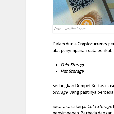
Foto : xcritical.com
Dalam dunia
Cryptocurrency
pen
alat penyimpanan data berikut:
Cold Storage
Hot Storage
Sedangkan Dompet Kertas masu
Storage
, yang pastinya berbe
Secara cara kerja,
Cold Storage
penyimpanan. Berbeda dengan