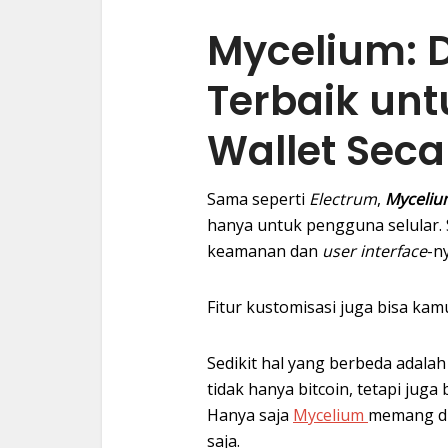
Mycelium: 
Terbaik un
Wallet Seca
Sama seperti
Electrum
,
Myceliu
hanya untuk pengguna selular. 
keamanan dan
user interface
-n
Fitur kustomisasi juga bisa ka
Sedikit hal yang berbeda adala
tidak hanya bitcoin, tetapi jug
Hanya saja
Mycelium
memang di
saja.