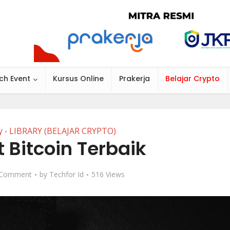
ch Event
Kursus Online
Prakerja
Belajar Crypto
y
LIBRARY (BELAJAR CRYPTO)
•
 Bitcoin Terbaik
 Comment
by
Techfor Id
516 Views