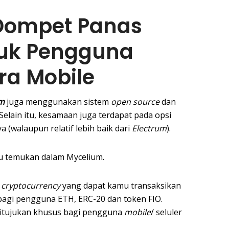
Dompet Panas
tuk Pengguna
ra Mobile
m
juga menggunakan sistem
open source
dan
Selain itu, kesamaan juga terdapat pada opsi
ya (walaupun relatif lebih baik dari
Electrum
).
mu temukan dalam Mycelium.
h
cryptocurrency
yang dapat kamu transaksikan
a bagi pengguna ETH, ERC-20 dan token FIO.
tujukan khusus bagi pengguna
mobile
/ seluler