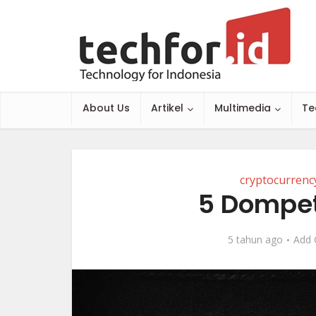
About Us
Artikel
Multimedia
Te
cryptocurrenc
5 Dompet
5 tahun ago
Add