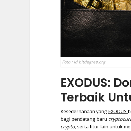
Foto : id.bitdegree.org
EXODUS: Do
Terbaik Un
Kesederhanaan yang
EXODUS
b
bagi pendatang baru
cryptocur
crypto,
serta fitur lain untuk