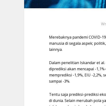
Wr
Merebaknya pandemi COVID-19 
manusia di segala aspek; politik
lainnya.
Dalam penelitian Iskandar et a
diprediksi akan mencapai -1,1%
memprediksi -1,9%, EIU -2,2%,
sampai -3%.
Tentu saja prediksi-prediksi e
di dunia. Selain merubah pola y