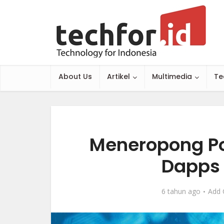
About Us
Artikel
Multimedia
Te
Meneropong Po
Dapps 
6 tahun ago
Add