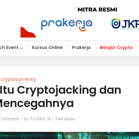
ch Event
Kursus Online
Prakerja
Belajar Crypto
cryptocurrency
Itu Cryptojacking dan
Mencegahnya
 Comment
by
Techfor Id
544 Views