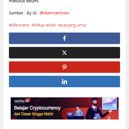
manusia dibumi.
Sumber : By IG :
@dianmartinew
billionaire
hidup abadi
panjang umur