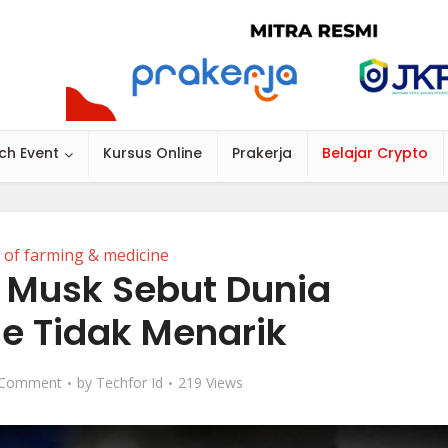
ch Event
Kursus Online
Prakerja
Belajar Crypto
 of farming & medicine
n Musk Sebut Dunia
e Tidak Menarik
 Comment
by
Techfor Id
219 Views