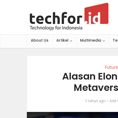
About Us
Artikel
Multimedia
Te
Future
Alasan Elo
Metavers
5 tahun ago
Add