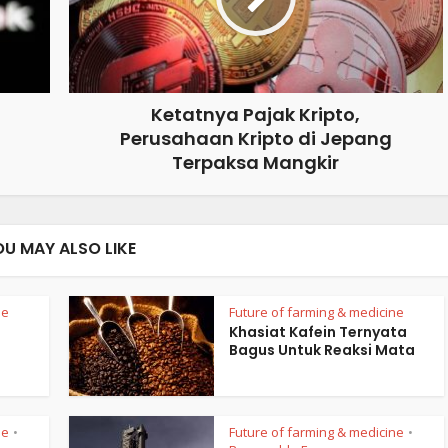
Ketatnya Pajak Kripto,
Perusahaan Kripto di Jepang
Terpaksa Mangkir
OU MAY ALSO LIKE
ne
Future of farming & medicine
Khasiat Kafein Ternyata
Bagus Untuk Reaksi Mata
ne
Future of farming & medicine
•
•