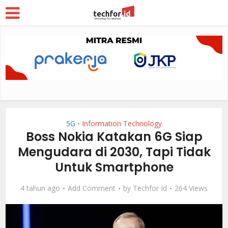
5G
Information Technology
•
Boss Nokia Katakan 6G Siap
Mengudara di 2030, Tapi Tidak
Untuk Smartphone
4 tahun ago
Add Comment
by
Techfor Id
264 Views