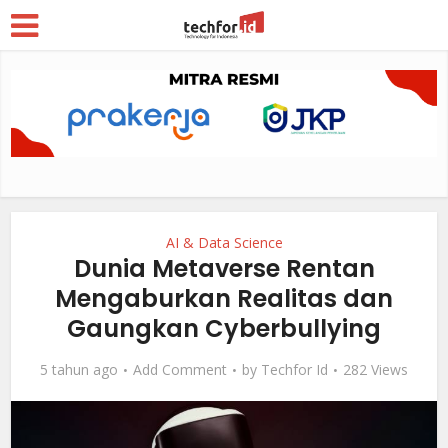
AI & Data Science
Dunia Metaverse Rentan
Mengaburkan Realitas dan
Gaungkan Cyberbullying
5 tahun ago
Add Comment
by
Techfor Id
282 Views