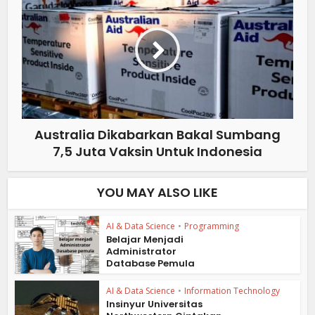
Australia Dikabarkan Bakal Sumbang
7,5 Juta Vaksin Untuk Indonesia
YOU MAY ALSO LIKE
AI & Data Science
•
Programming
Belajar Menjadi
Administrator
Database Pemula
AI & Data Science
•
Information Technology
Insinyur Universitas