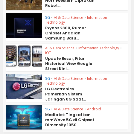
Northwestern Ciptakan
Robot...
5G
•
AI & Data Science
•
Information
Technology
Exynos 2300, Rumor
Chipset Andalan
Samsung Baru...
AI & Data Science
•
Information Technology
•
IOT
Update Besar, Fitur
Historical View Google
Street Kini...
5G
•
AI & Data Science
•
Information
Technology
LG Electronics
Pamerkan Sistem
Jaringan 6G Saat...
5G
•
AI & Data Science
•
Android
Mediatek Tingkatkan
mmWave 5G di Chipset
Dimensity 1050