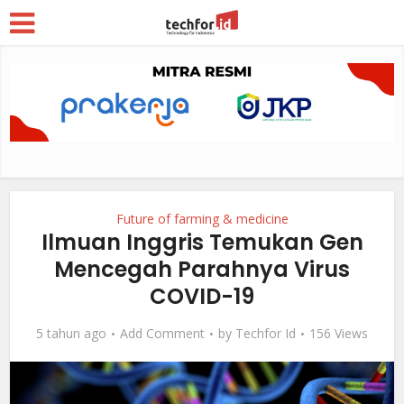
Future of farming & medicine
Ilmuan Inggris Temukan Gen
Mencegah Parahnya Virus
COVID-19
5 tahun ago
Add Comment
by
Techfor Id
156 Views