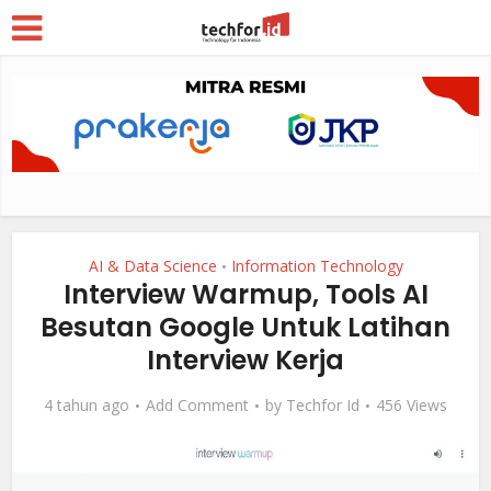
AI & Data Science
Information Technology
•
Interview Warmup, Tools AI
Besutan Google Untuk Latihan
Interview Kerja
4 tahun ago
Add Comment
by
Techfor Id
456 Views