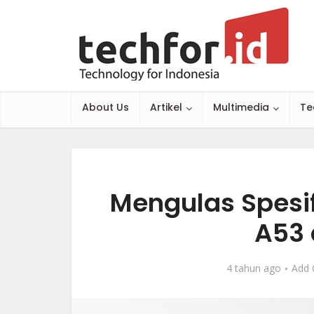
About Us
Artikel
Multimedia
Te
Mengulas Spesi
A53 
4 tahun ago
Add