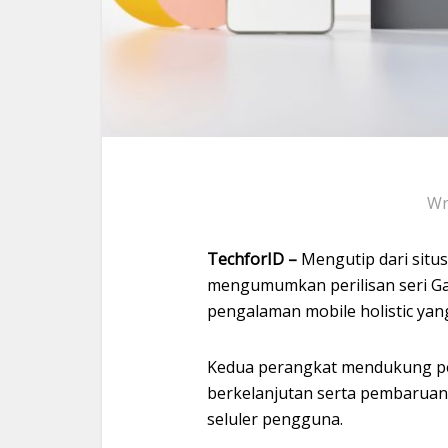
Wr
TechforID –
Mengutip dari situ
mengumumkan perilisan seri Ga
pengalaman mobile holistic yan
Kedua perangkat mendukung pe
berkelanjutan serta pembarua
seluler pengguna.