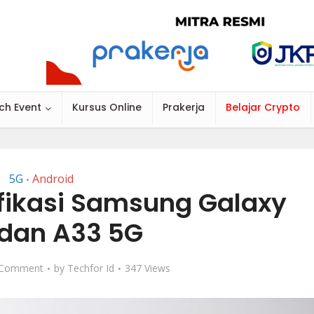
ch Event
Kursus Online
Prakerja
Belajar Crypto
5G
Android
•
fikasi Samsung Galaxy
dan A33 5G
 Comment
by
Techfor Id
347 Views