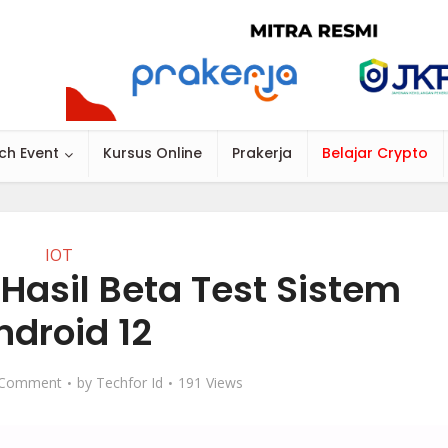
ch Event
Kursus Online
Prakerja
Belajar Crypto
IOT
 Hasil Beta Test Sistem
ndroid 12
 Comment
by
Techfor Id
191 Views