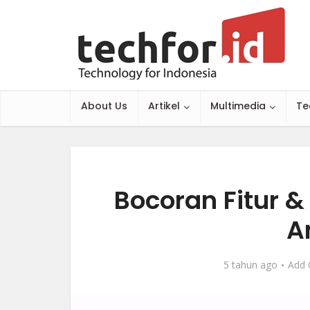
About Us
Artikel
Multimedia
Te
Bocoran Fitur &
A
5 tahun ago
Add