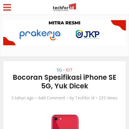
5G
IOT
•
Bocoran Spesifikasi iPhone SE
5G, Yuk Dicek
5 tahun ago
Add Comment
by
Techfor Id
233 Views