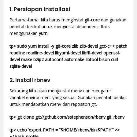
1. Persiapan Installasi
Pertama-tama, kita harus menginstal
git-core
dan gunakan
perintah berikut untuk menginstal dependensi Rails
menggunakan
yum
.
tp> sudo yum install -y git-core zlib zlib-devel gcc-c++ patch
readline readline-devel libyaml-devel libffi-devel openssl-
devel make bzip2 autoconf automake libtool bison curl
sqlite-devel
2. Install rbnev
Sekarang kita akan menginstal rbenv dan mengatur
variabel environment yang sesuai. Gunakan perintah berikut
untuk mendapatkan rbenv dari repositori git.
tp> git clone git://github.com/sstephenson/rbenv.git .rbenv
tp> echo ‘export PATH = “$HOME/.rbenv/bin:$PATH”‘ >>
~/.bash_profile