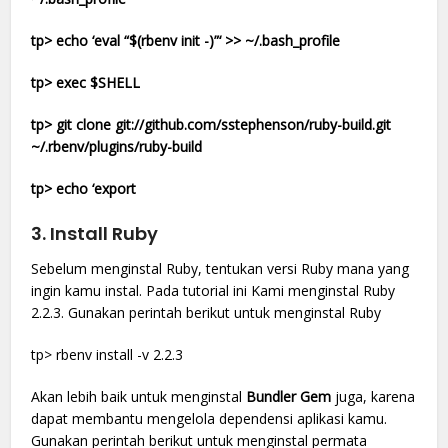
tp> echo ‘eval “$(rbenv init -)”‘ >> ~/.bash_profile
tp> exec $SHELL
tp> git clone git://github.com/sstephenson/ruby-build.git
~/.rbenv/plugins/ruby-build
tp> echo ‘export
3. Install Ruby
Sebelum menginstal Ruby, tentukan versi Ruby mana yang
ingin kamu instal. Pada tutorial ini Kami menginstal Ruby
2.2.3. Gunakan perintah berikut untuk menginstal Ruby
tp> rbenv install -v 2.2.3
Akan lebih baik untuk menginstal
Bundler Gem
juga, karena
dapat membantu mengelola dependensi aplikasi kamu.
Gunakan perintah berikut untuk menginstal permata