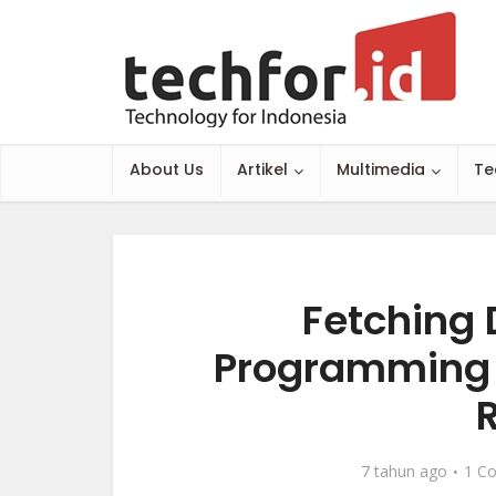
About Us
Artikel
Multimedia
Te
Fetching 
Programming 
7 tahun ago
1 C