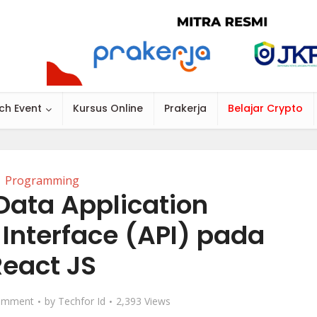
ch Event
Kursus Online
Prakerja
Belajar Crypto
Programming
Data Application
Interface (API) pada
React JS
omment
by
Techfor Id
2,393 Views