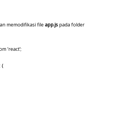
an memodifikasi file
app.js
pada folder
 ‘react’;
 {