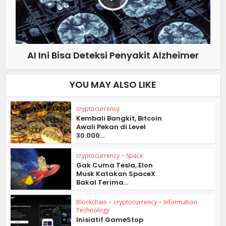
AI Ini Bisa Deteksi Penyakit Alzheimer
YOU MAY ALSO LIKE
cryptocurrency
Kembali Bangkit, Bitcoin
Awali Pekan di Level
30.000...
cryptocurrency
•
Space
Gak Cuma Tesla, Elon
Musk Katakan SpaceX
Bakal Terima...
Blockchain
•
cryptocurrency
•
Information
Technology
Inisiatif GameStop