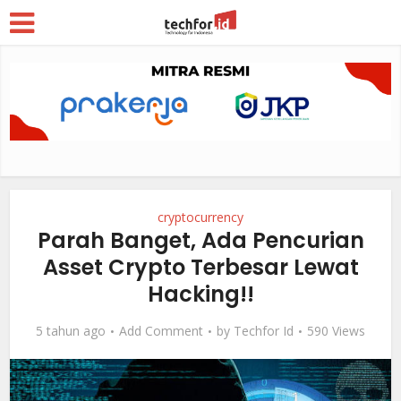
cryptocurrency
Parah Banget, Ada Pencurian
Asset Crypto Terbesar Lewat
Hacking!!
5 tahun ago
Add Comment
by
Techfor Id
590 Views