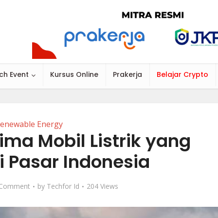
ch Event
Kursus Online
Prakerja
Belajar Crypto
enewable Energy
ma Mobil Listrik yang
i Pasar Indonesia
 Comment
by
Techfor Id
204 Views