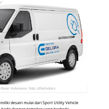
 Pasar Indonesia. Foto: dfskmotors
iliki desain mulai dari Sport Utility Vehicle
E hadir dengan tampilan yang berbeda.