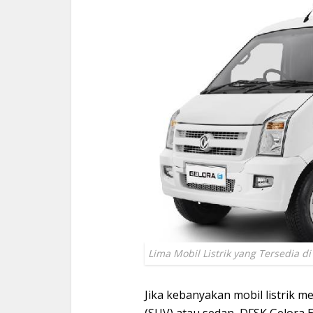
Lima Mobil Listrik yang Tersedia di
Jika kebanyakan mobil listrik mem
(SUV) atau sedan, DFSK Gelora 