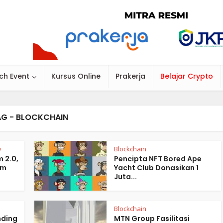
ch Event
Kursus Online
Prakerja
Belajar Crypto
AG - BLOCKCHAIN
y
Blockchain
 2.0,
Pencipta NFT Bored Ape
am
Yacht Club Donasikan 1
Juta...
Blockchain
nding
MTN Group Fasilitasi