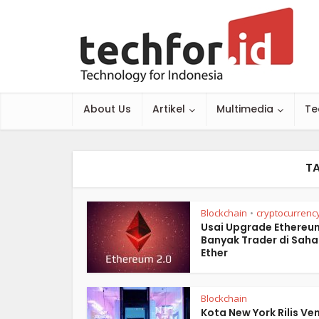
About Us
Artikel
Multimedia
Te
T
Blockchain
cryptocurrenc
•
Usai Upgrade Ethereum
Banyak Trader di Sah
Ether
Blockchain
Kota New York Rilis Ve