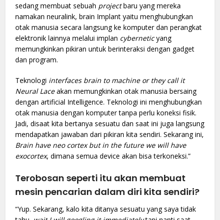
sedang membuat sebuah
project
baru yang mereka
namakan neuralink, brain Implant yaitu menghubungkan
otak manusia secara langsung ke komputer dan perangkat
elektronik lainnya melalui implan
cybernetic
yang
memungkinkan pikiran untuk berinteraksi dengan gadget
dan program.
Teknologi
interfaces brain to machine or they call it
Neural Lace
akan memungkinkan otak manusia bersaing
dengan artificial Intelligence. Teknologi ini menghubungkan
otak manusia dengan komputer tanpa perlu koneksi fisik.
Jadi, disaat kita bertanya sesuatu dan saat ini juga langsung
mendapatkan jawaban dari pikiran kita sendiri. Sekarang ini,
Brain have neo cortex
but in the future we will have
exocortex
, dimana semua device akan bisa terkoneksi.”
Terobosan seperti itu akan membuat
mesin pencarian dalam diri kita sendiri?
“Yup. Sekarang, kalo kita ditanya sesuatu yang saya tidak
tahu,
wait I will googling it immediately
tapi nanti saat