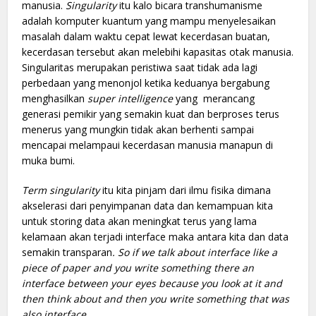
manusia.
Singularity
itu kalo bicara transhumanisme
adalah komputer kuantum yang mampu menyelesaikan
masalah dalam waktu cepat lewat kecerdasan buatan,
kecerdasan tersebut akan melebihi kapasitas otak manusia.
Singularitas merupakan peristiwa saat tidak ada lagi
perbedaan yang menonjol ketika keduanya bergabung
menghasilkan
super intelligence
yang merancang
generasi pemikir yang semakin kuat dan berproses terus
menerus yang mungkin tidak akan berhenti sampai
mencapai melampaui kecerdasan manusia manapun di
muka bumi.
Term singularity
itu kita pinjam dari ilmu fisika dimana
akselerasi dari penyimpanan data dan kemampuan kita
untuk storing data akan meningkat terus yang lama
kelamaan akan terjadi interface maka antara kita dan data
semakin transparan
. So if we talk about interface like a
piece of paper and you write something there an
interface between your eyes because you look at it and
then think about and then you write something that was
also interface
.