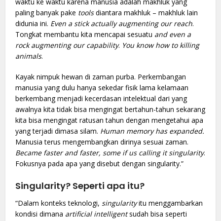
waktu ke waktu karena manusia adalah makhluk yang
paling banyak pake
tools
diantara makhluk – makhluk lain
didunia ini.
Even a stick actually augmenting our reach
.
Tongkat membantu kita mencapai sesuatu
and even a
rock augmenting our capability
.
You know how to killing
animals
.
Kayak nimpuk hewan di zaman purba. Perkembangan
manusia yang dulu hanya sekedar fisik lama kelamaan
berkembang menjadi kecerdasan intelektual dari yang
awalnya kita tidak bisa mengingat bertahun-tahun sekarang
kita bisa mengingat ratusan tahun dengan mengetahui apa
yang terjadi dimasa silam.
Human memory has expanded.
Manusia terus mengembangkan dirinya sesuai zaman.
Became faster and faster, some if us calling it singularity
.
Fokusnya pada apa yang disebut dengan singularity.”
Singularity? Seperti apa itu?
“Dalam konteks teknologi,
singularity
itu menggambarkan
kondisi dimana
artificial intelligent
sudah bisa seperti