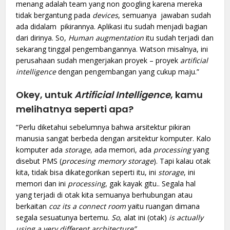
menang adalah team yang non googling karena mereka
tidak bergantung pada
devices
, semuanya jawaban sudah
ada didalam pikirannya. Aplikasi itu sudah menjadi bagian
dari dirinya. So,
Human augmentation
itu sudah terjadi dan
sekarang tinggal pengembangannya. Watson misalnya, ini
perusahaan sudah mengerjakan proyek – proyek
artificial
intelligence
dengan pengembangan yang cukup maju.”
Okey, untuk
Artificial Intelligence
, kamu
melihatnya seperti apa?
“Perlu diketahui sebelumnya bahwa arsitektur pikiran
manusia sangat berbeda dengan arsitektur komputer. Kalo
komputer ada
storage
, ada memori, ada
processing
yang
disebut PMS (
procesing memory storage
). Tapi kalau otak
kita, tidak bisa dikategorikan seperti itu, ini
storage
, ini
memori dan ini
processing
, gak kayak gitu.. Segala hal
yang terjadi di otak kita semuanya berhubungan atau
berkaitan
coz its a connect room
yaitu ruangan dimana
segala sesuatunya bertemu.
So,
alat ini (otak)
is actually
using a very different architecture”