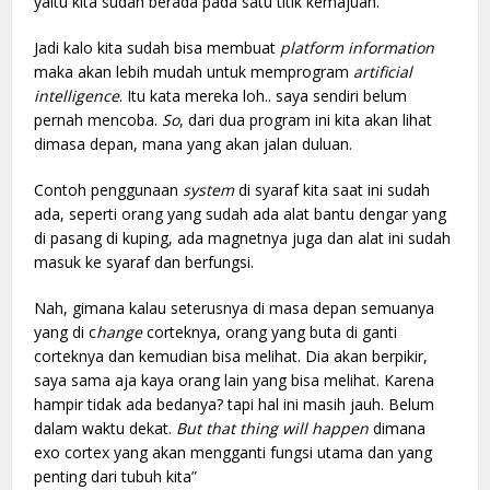
yaitu kita sudah berada pada satu titik kemajuan.
Jadi kalo kita sudah bisa membuat
platform information
maka akan lebih mudah untuk memprogram
artificial
intelligence
. Itu kata mereka loh.. saya sendiri belum
pernah mencoba.
So
, dari dua program ini kita akan lihat
dimasa depan, mana yang akan jalan duluan.
Contoh penggunaan
system
di syaraf kita saat ini sudah
ada, seperti orang yang sudah ada alat bantu dengar yang
di pasang di kuping, ada magnetnya juga dan alat ini sudah
masuk ke syaraf dan berfungsi.
Nah, gimana kalau seterusnya di masa depan semuanya
yang di c
hange
corteknya, orang yang buta di ganti
corteknya dan kemudian bisa melihat. Dia akan berpikir,
saya sama aja kaya orang lain yang bisa melihat. Karena
hampir tidak ada bedanya? tapi hal ini masih jauh. Belum
dalam waktu dekat.
But that thing will happen
dimana
exo cortex yang akan mengganti fungsi utama dan yang
penting dari tubuh kita”