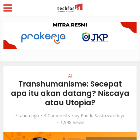
AI
Transhumanisme: Secepat
apa itu akan datang? Niscaya
atau Utopia?
7 tahun ago
4 Comments
by
Pandu Sastrowardoyo
1,948 Views