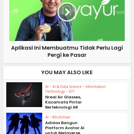
Aplikasi Ini Membuatmu Tidak Perlu Lagi
Pergi ke Pasar
YOU MAY ALSO LIKE
AI
•
AI & Data Science
•
Information
Technology
•
IOT
Nreal Air Glasses,
Kacamata Pintar
Berteknologi AR
AI
•
Blockchain
Adidas Bangun
Platform Avatar AI
untuk Metaverse