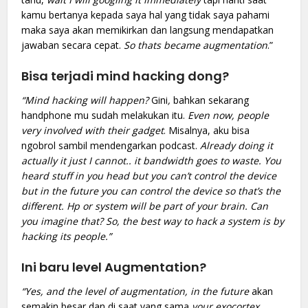
kamu bertanya kepada saya hal yang tidak saya pahami
maka saya akan memikirkan dan langsung mendapatkan
jawaban secara cepat.
So thats became augmentation
.”
Bisa terjadi mind hacking dong?
“Mind hacking will happen?
Gini
,
bahkan sekarang
handphone mu sudah melakukan itu.
Even now, people
very involved with their gadget
. Misalnya, aku bisa
ngobrol sambil mendengarkan podcast.
Already doing it
actually it just I cannot.. it bandwidth goes to waste. You
heard stuff in you head but you can’t control the device
but in the future you can control the device so that’s the
different. Hp or system will be part of your brain. Can
you imagine that? So, the best way to hack a system is by
hacking its people.”
Ini baru level Augmentation?
“Yes, and the level of augmentation, in the future
akan
semakin besar dan di saat yang sama
your exocortex