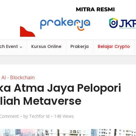
ch Event
Kursus Online
Prakerja
Belajar Crypto
AI
Blockchain
•
ika Atma Jaya Pelopori
liah Metaverse
 Comment
by
Techfor Id
148 Views