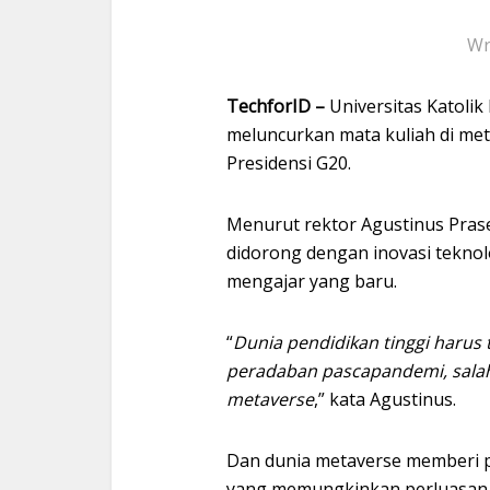
Wr
TechforID –
Universitas Katolik
meluncurkan mata kuliah di me
Presidensi G20.
Menurut rektor Agustinus Prase
didorong dengan inovasi teknol
mengajar yang baru.
“
Dunia pendidikan tinggi haru
peradaban pascapandemi, salah
metaverse
,” kata Agustinus.
Dan dunia metaverse memberi p
yang memungkinkan perluasan 