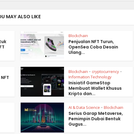
OU MAY ALSO LIKE
Blockchain
tuk
Penjualan NFT Turun,
FT
OpenSea Coba Desain
Ulang...
Blockchain
cryptocurrency
•
•
Information Technology
 NFT
Inisiatif GameStop
Membuat Wallet Khusus
Kripto dan...
AI & Data Science
Blockchain
•
Serius Garap Metaverse,
Pemimpin Dubai Bentuk
Gugus...