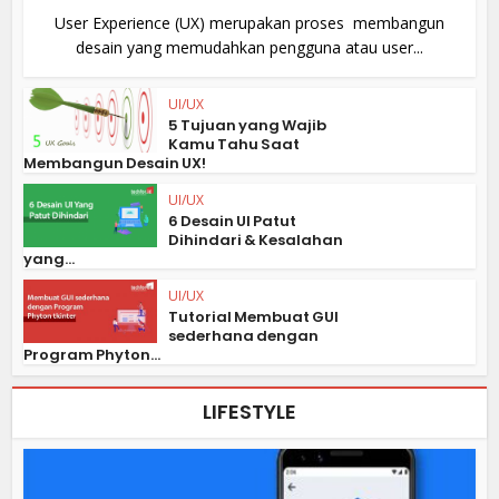
User Experience (UX) merupakan proses membangun
desain yang memudahkan pengguna atau user...
UI/UX
5 Tujuan yang Wajib
Kamu Tahu Saat
Membangun Desain UX!
UI/UX
6 Desain UI Patut
Dihindari & Kesalahan
yang...
UI/UX
Tutorial Membuat GUI
sederhana dengan
Program Phyton...
LIFESTYLE