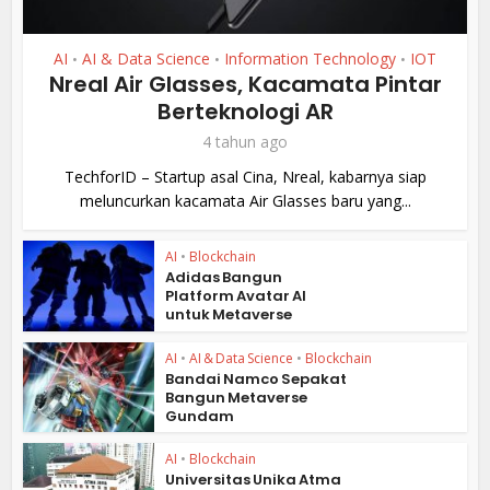
AI
AI & Data Science
Information Technology
IOT
•
•
•
Nreal Air Glasses, Kacamata Pintar
Berteknologi AR
4 tahun ago
TechforID – Startup asal Cina, Nreal, kabarnya siap
meluncurkan kacamata Air Glasses baru yang...
AI
•
Blockchain
Adidas Bangun
Platform Avatar AI
untuk Metaverse
AI
•
AI & Data Science
•
Blockchain
Bandai Namco Sepakat
Bangun Metaverse
Gundam
AI
•
Blockchain
Universitas Unika Atma