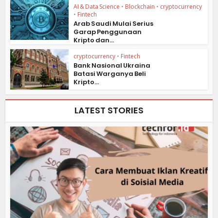
AI & Data Science
•
Blockchain
•
cryptocurrency
•
Fintech
Arab Saudi Mulai Serius
Garap Penggunaan
Kripto dan...
cryptocurrency
•
Fintech
Bank Nasional Ukraina
Batasi Warganya Beli
Kripto...
LATEST STORIES