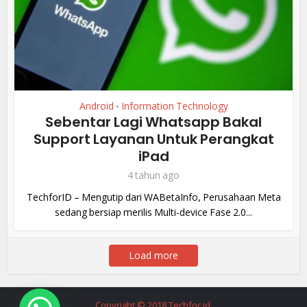
Android
Information Technology
•
Sebentar Lagi Whatsapp Bakal
Support Layanan Untuk Perangkat
iPad
4 tahun ago
TechforID – Mengutip dari WABetaInfo, Perusahaan Meta
sedang bersiap merilis Multi-device Fase 2.0...
Load more
Copyright © 2018 Techfor.id
.