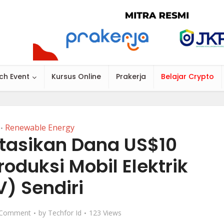
ch Event
Kursus Online
Prakerja
Belajar Crypto
Renewable Energy
•
tasikan Dana US$10
roduksi Mobil Elektrik
V) Sendiri
 Comment
by
Techfor Id
123 Views