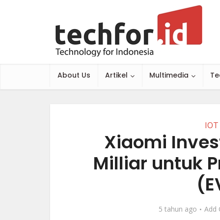
About Us
Artikel
Multimedia
Te
IOT
Xiaomi Inves
Milliar untuk P
(E
5 tahun ago
Add