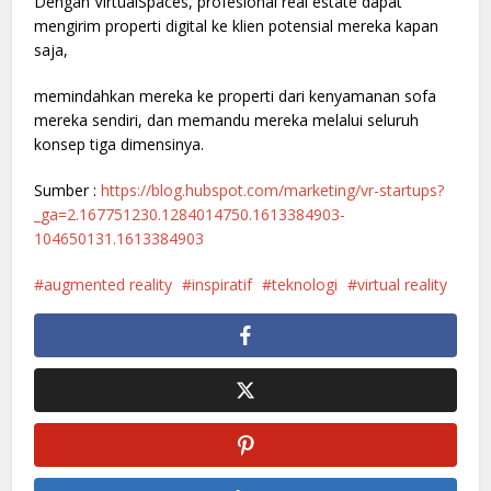
Dengan VirtualSpaces, profesional real estate dapat
mengirim properti digital ke klien potensial mereka kapan
saja,
memindahkan mereka ke properti dari kenyamanan sofa
mereka sendiri, dan memandu mereka melalui seluruh
konsep tiga dimensinya.
Sumber :
https://blog.hubspot.com/marketing/vr-startups?
_ga=2.167751230.1284014750.1613384903-
104650131.1613384903
augmented reality
inspiratif
teknologi
virtual reality