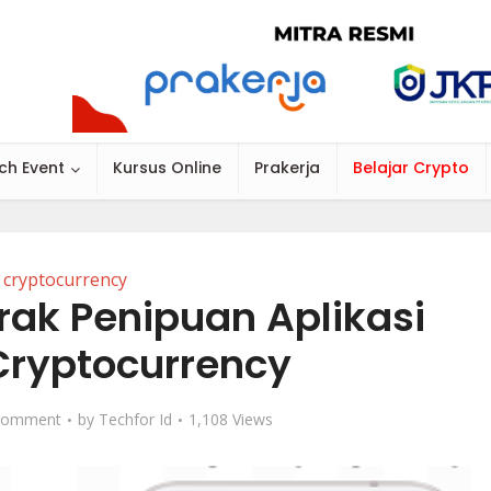
ch Event
Kursus Online
Prakerja
Belajar Crypto
cryptocurrency
arak Penipuan Aplikasi
Cryptocurrency
Comment
by
Techfor Id
1,108 Views