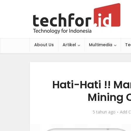
About Us
Artikel
Multimedia
Te
Hati-Hati !! M
Mining 
5 tahun ago
Add 