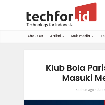
About Us
Artikel
Multimedia
Te
Klub Bola Par
Masuki Me
4 tahun ago
Add