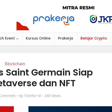
ch Event
Kursus Online
Prakerja
Belajar Crypto
Blockchain
is Saint Germain Siap
taverse dan NFT
 Comment
by
Techfor Id
268 Views