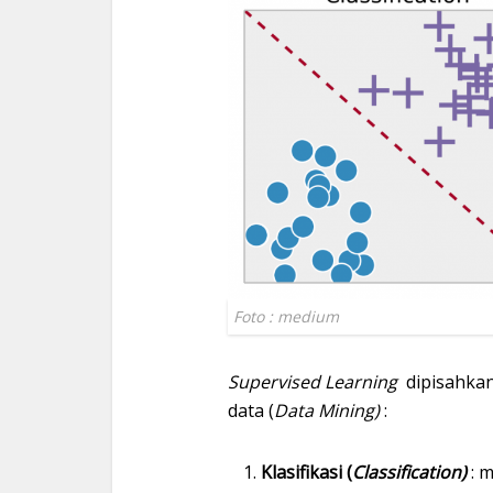
Foto : medium
Supervised Learning
dipisahkan 
data (
Data Mining)
:
Klasifikasi (
Classification)
: 