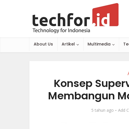
About Us
Artikel
Multimedia
Te
Konsep Superv
Membangun Mod
5 tahun ago
Add 