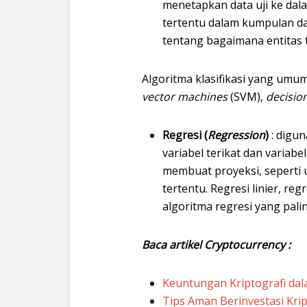
menetapkan data uji ke dalam
tertentu dalam kumpulan d
tentang bagaimana entitas te
Algoritma klasifikasi yang um
vector machines
(SVM),
decisio
Regresi (
Regression
)
: digu
variabel terikat dan variabe
membuat proyeksi, seperti 
tertentu. Regresi linier, reg
algoritma regresi yang pali
Baca artikel Cryptocurrency :
Keuntungan Kriptografi dala
Tips Aman Berinvestasi Kri