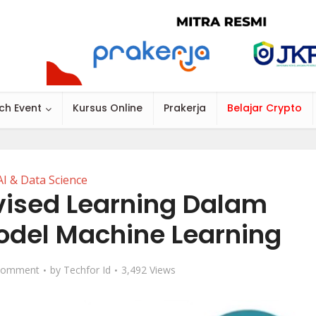
ch Event
Kursus Online
Prakerja
Belajar Crypto
AI & Data Science
ised Learning Dalam
el Machine Learning
Comment
by
Techfor Id
3,492 Views