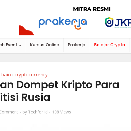
ch Event
Kursus Online
Prakerja
Belajar Crypto
chain
cryptocurrency
•
kan Dompet Kripto Para
itisi Rusia
 Comment
by
Techfor Id
108 Views