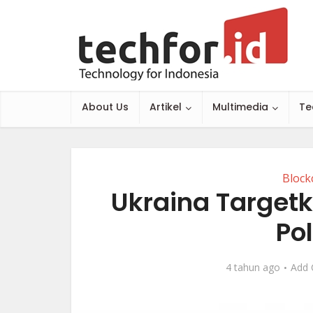
About Us
Artikel
Multimedia
Te
Block
Ukraina Target
Pol
4 tahun ago
Add