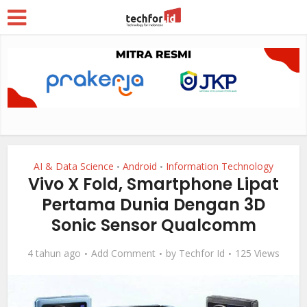
AI & Data Science
Android
Information Technology
•
•
Vivo X Fold, Smartphone Lipat
Pertama Dunia Dengan 3D
Sonic Sensor Qualcomm
4 tahun ago
Add Comment
by
Techfor Id
125 Views