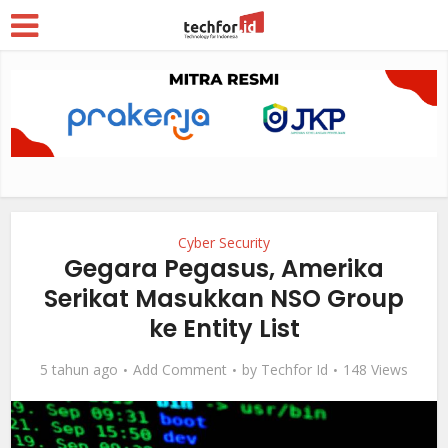
Cyber Security
Gegara Pegasus, Amerika
Serikat Masukkan NSO Group
ke Entity List
5 tahun ago
Add Comment
by
Techfor Id
148 Views