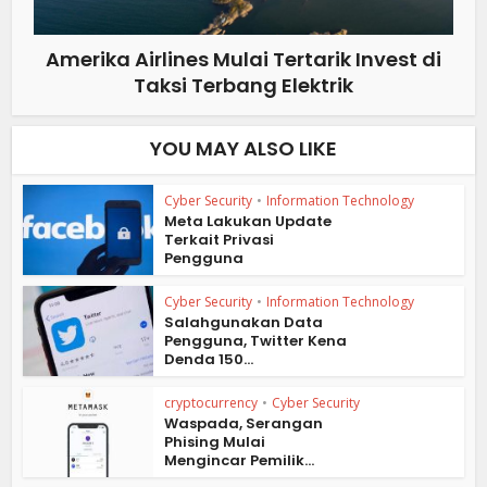
Amerika Airlines Mulai Tertarik Invest di
Taksi Terbang Elektrik
YOU MAY ALSO LIKE
Cyber Security
•
Information Technology
Meta Lakukan Update
Terkait Privasi
Pengguna
Cyber Security
•
Information Technology
Salahgunakan Data
Pengguna, Twitter Kena
Denda 150...
cryptocurrency
•
Cyber Security
Waspada, Serangan
Phising Mulai
Mengincar Pemilik...