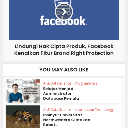
Lindungi Hak Cipta Produk, Facebook
Kenalkan Fitur Brand Right Protection
YOU MAY ALSO LIKE
AI & Data Science
•
Programming
Belajar Menjadi
Administrator
Database Pemula
AI & Data Science
•
Information Technology
Insinyur Universitas
Northwestern Ciptakan
Robot...