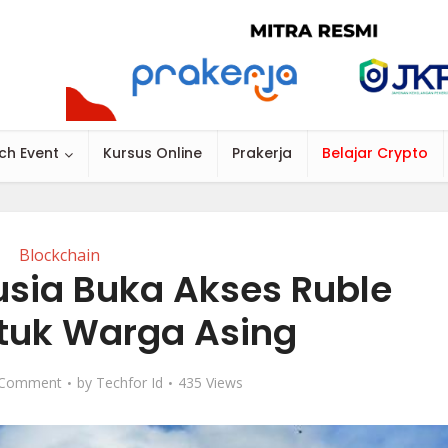
ch Event
Kursus Online
Prakerja
Belajar Crypto
Blockchain
usia Buka Akses Ruble
ntuk Warga Asing
 Comment
by
Techfor Id
435 Views