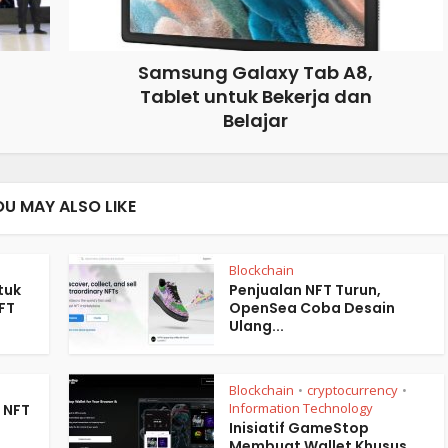
Samsung Galaxy Tab A8,
Tablet untuk Bekerja dan
Belajar
OU MAY ALSO LIKE
Blockchain
tuk
Penjualan NFT Turun,
FT
OpenSea Coba Desain
Ulang...
Blockchain
cryptocurrency
•
•
Information Technology
 NFT
Inisiatif GameStop
Membuat Wallet Khusus