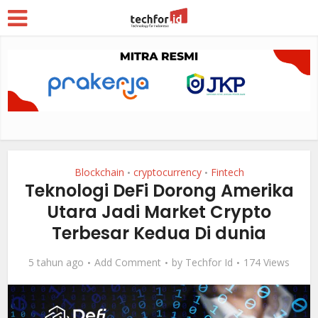
Blockchain
cryptocurrency
Fintech
•
•
Teknologi DeFi Dorong Amerika
Utara Jadi Market Crypto
Terbesar Kedua Di dunia
5 tahun ago
Add Comment
by
Techfor Id
174 Views