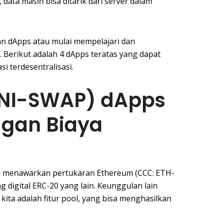
data masih bisa ditarik dari server dalam
 dApps atau mulai mempelajari dan
Berikut adalah 4 dApps teratas yang dapat
i terdesentralisasi.
NI-SWAP) dApps
ngan Biaya
p menawarkan pertukaran Ethereum (CCC: ETH-
 digital ERC-20 yang lain. Keunggulan lain
ita adalah fitur pool, yang bisa menghasilkan