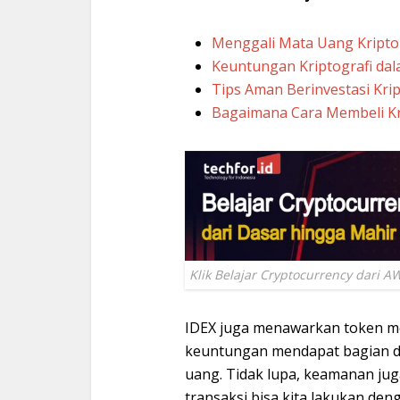
Menggali Mata Uang Kripto
Keuntungan Kriptografi dala
Tips Aman Berinvestasi Kri
Bagaimana Cara Membeli Kr
Klik Belajar Cryptocurrency dari A
IDEX juga menawarkan token me
keuntungan mendapat bagian dar
uang. Tidak lupa, keamanan juga
transaksi bisa kita lakukan d