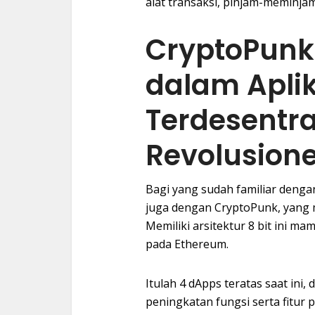
alat transaksi, pinjam-meminj
CryptoPunk
dalam Aplik
Terdesentra
Revolusion
Bagi yang sudah familiar denga
juga dengan CryptoPunk, yang
Memiliki arsitektur 8 bit ini m
pada Ethereum.
Itulah 4 dApps teratas saat ini
peningkatan fungsi serta fitu