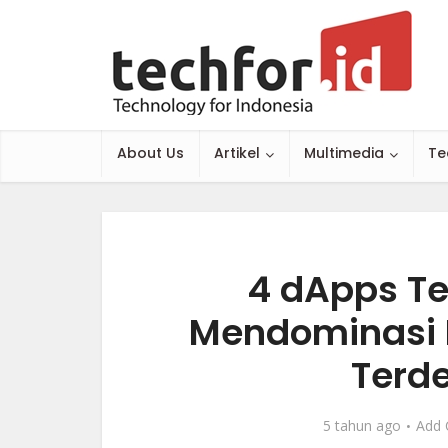
About Us
Artikel
Multimedia
Te
4 dApps Te
Mendominasi 
Terde
5 tahun ago
Add