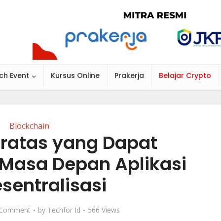
ch Event
Kursus Online
Prakerja
Belajar Crypto
Blockchain
ratas yang Dapat
Masa Depan Aplikasi
sentralisasi
 Comment
by
Techfor Id
566 Views