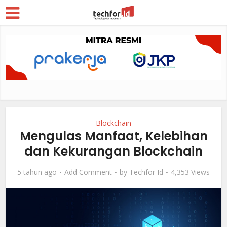
Blockchain
Mengulas Manfaat, Kelebihan
dan Kekurangan Blockchain
5 tahun ago
Add Comment
by
Techfor Id
4,353 Views