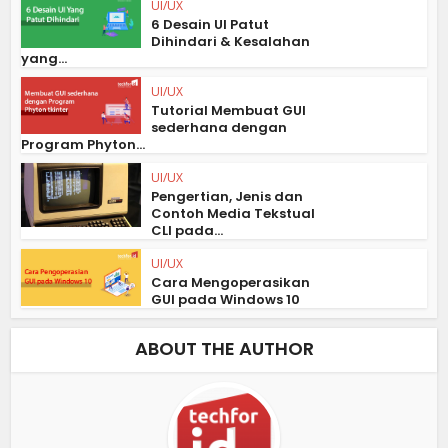
UI/UX
6 Desain UI Patut
Dihindari & Kesalahan
yang...
UI/UX
Tutorial Membuat GUI
sederhana dengan
Program Phyton...
UI/UX
Pengertian, Jenis dan
Contoh Media Tekstual
CLI pada...
UI/UX
Cara Mengoperasikan
GUI pada Windows 10
ABOUT THE AUTHOR