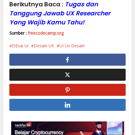
Berikutnya Baca :
Tugas dan
Tanggung Jawab UX Researcher
Yang Wajib Kamu Tahu!
Sumber :
freecodecamp.org
DEsai Ui
Desain UX
UI Ux Desain